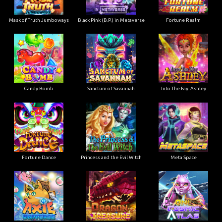
Mask of Truth Jumboways
Black Pink (B.P.) in Metaverse
Fortune Realm
Candy Bomb
Sanctum of Savannah
Into The Fay: Ashley
Fortune Dance
Princess and the Evil Witch
Meta Space