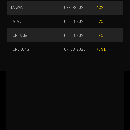
TAIWAN
08-08-2026
4329
QATAR
08-08-2026
5256
HUNGARIA
08-08-2026
6456
HONGKONG
07-08-2026
7791