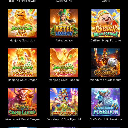
Into The Fay: Snowie
Lucky Coins
Jarvis
Mahjong Gold: Lion
Aztec Legacy
CaiShen Mega Fortune
Mahjong Gold: Dragon
Mahjong Gold: Phoenix
Wonders of Colosseum
Wonders of Grand Canyon
Wonders of Giza Pyramid
God's Gambit: Poseidon