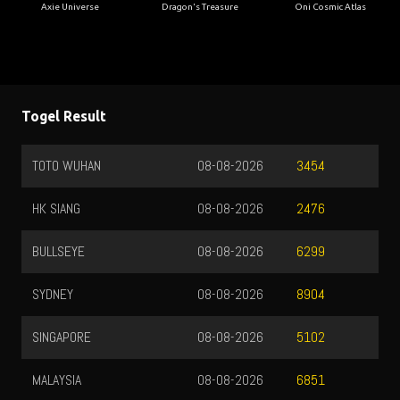
Axie Universe
Dragon's Treasure
Oni Cosmic Atlas
Togel Result
TOTO WUHAN
08-08-2026
3454
HK SIANG
08-08-2026
2476
BULLSEYE
08-08-2026
6299
SYDNEY
08-08-2026
8904
SINGAPORE
08-08-2026
5102
MALAYSIA
08-08-2026
6851