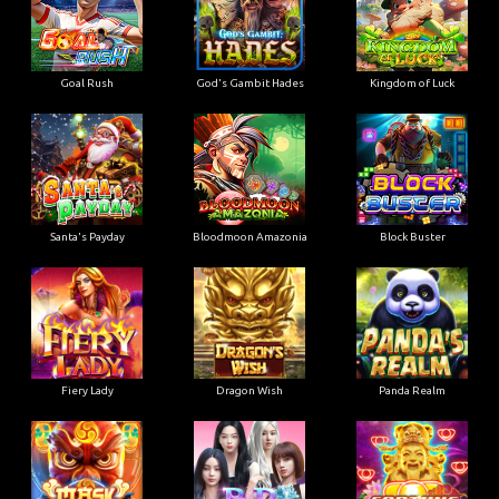
Goal Rush
God's Gambit Hades
Kingdom of Luck
Santa's Payday
Bloodmoon Amazonia
Block Buster
Fiery Lady
Dragon Wish
Panda Realm